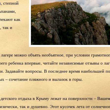
и, степной
ьпанами,
лекают как
 так и
м лагере можно объять необъятное, при условии грамотног
оего ребенка впервые, читайте независимые отзывы о ла
ии. Задавайте вопросы. В последнее время наибольшей п
х – сочетание пляжного и вылазок в горы.
 детского отдыха в Крыму лежат на поверхности – Вашем
изически, так и душевно. Этот кусочек лета от солнечно