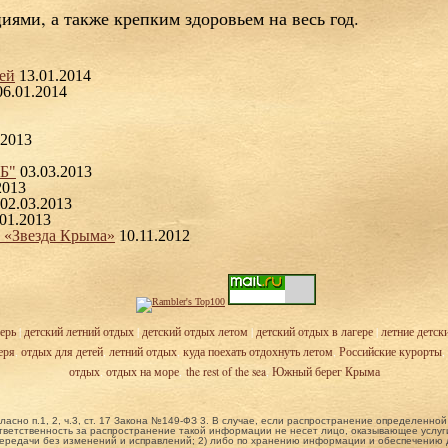
иями, а также крепким здоровьем на весь год.
ей
13.01.2014
06.01.2014
.2013
ТБ"
03.03.2013
2013
02.03.2013
.01.2013
 «Звезда Крыма»
10.11.2012
ерь
|
детский летний отдых
|
детский отдых летом
|
детский отдых в лагере
|
летние детск
еря
,
отдых для детей
,
летний отдых
,
куда поехать отдохнуть летом
,
Российские курорты
,
отдых
,
отдых на море
,
the rest of the sea
,
Южный берег Крыма
ласно п.1, 2, ч.3, ст. 17 Закона №149-ФЗ 3. В случае, если распространение определенн
ветственность за распространение такой информации не несет лицо, оказывающее услуги
ередачи без изменений и исправлений; 2) либо по хранению информации и обеспечению до