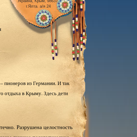
Украина, Крым, 98637,
г.Ялта. а/я 24
я
– пионеров из Германии. И так
го отдыха в Крыму. Здесь дети
течно. Разрушена целостность