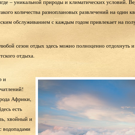
нигде – уникальной природы и климатических условий. В
такого количества разноплановых развлечений на один к
ским обслуживанием с каждым годом привлекает на полу
юбой сезон отдых здесь можно полноценно отдохнуть и 
етского отдыха.
р и
чатлений!
рода Африки,
десь есть
пь, хвойный и
с водопадами