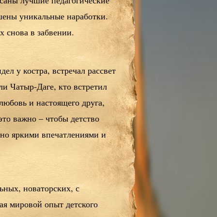
саны лучшие педагогические
шены уникальные наработки.
х снова в забвении.
идел у костра, встречал рассвет
ли Чатыр-Даге, кто встретил
любовь и настоящего друга,
это важно – чтобы детство
но яркими впечатлениями и
ьных, новаторских, с
ая мировой опыт детского