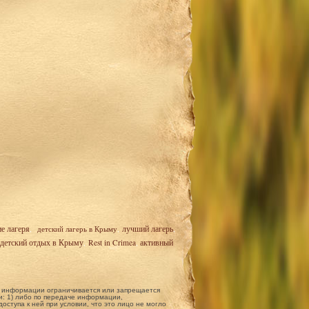
ие лагеря
,
детский лагерь в Крыму
,
лучший лагерь
,
детский отдых в Крыму
,
Rest in Crimea
,
активный
ой информации ограничивается или запрещается
: 1) либо по передаче информации,
ступа к ней при условии, что это лицо не могло