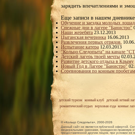
зарядить впечатлениями и эмоц
Еще записи в нашем дневнике
Обучение и заездка молодых лошад
Снежные дни в лагере "Банистро"
Наши жеребята
23.12.2013
Цыганская вечеринка
16.06.2013
Развлечения первых отрядов.
10.06
Испытание катера
12.03.2013
"Кольцо Следопыта" на канале "С
Детский лагерь твоей мечты
02.03.
Развитие детского отдыха в Крыму
Новый Год в Лагере "Банистро"
02
Соревнования по конным пробегам
детский туризм
|
конный клуб
|
детский летний лаг
романтический отдых
,
верховая езда
,
конные лаг
© «Кольцо Следопыта», 2000-2026
Данный сайт не является публичной офертой. Сог
федеральными законами, гражданско-правовую от
предоставленной другим лицом, при условии ее п