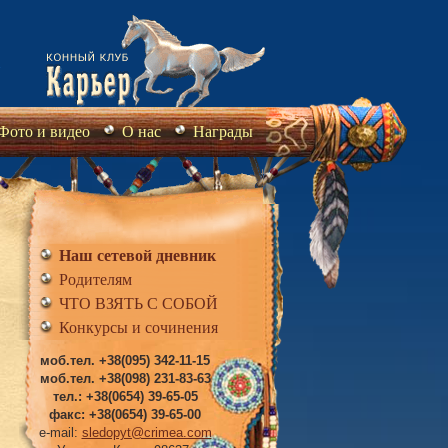
Фото и видео
О нас
Награды
Наш сетевой дневник
Родителям
ЧТО ВЗЯТЬ С СОБОЙ
Конкурсы и сочинения
моб.тел. +38(095) 342-11-15
моб.тел. +38(098) 231-83-63
тел.: +38(0654) 39-65-05
факс: +38(0654) 39-65-00
e-mail:
sledopyt@crimea.com