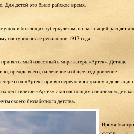
е. Для детей это было райское время.
имущих и болеющих туберкулезом, но настоящий расцвет дл
ыму наступил после революции 1917 года.
 принял самый известный в мире лагерь «Артек». Детище
ено, прежде всего, на лечение и общее оздоровление
о через год «Артек» принял первую иностранную делегацию 
огих десятилетий «Артек» стал настоящим синонимом детско
уты своего беззаботного детства.
Время быстро