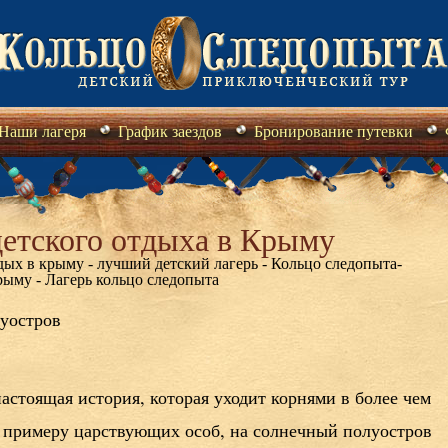
Наши лагеря
График заездов
Бронирование путевки
детского отдыха в Крыму
дых в крыму - лучший детский лагерь - Кольцо следопыта-
рыму - Лагерь кольцо следопыта
уостров
астоящая история, которая уходит корнями в более чем
уя примеру царствующих особ, на солнечный полуостров