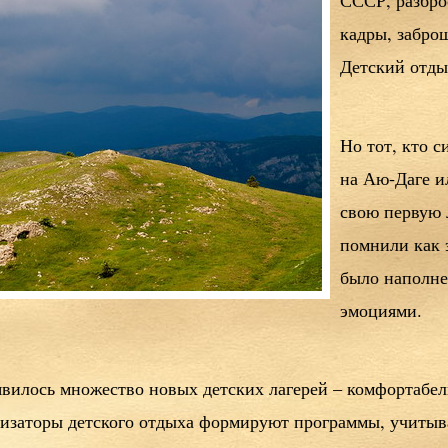
СССР, разбро
кадры, забро
Детский отды
Но тот, кто с
на Аю-Даге и
свою первую 
помнили как 
было наполне
эмоциями.
явилось множество новых детских лагерей – комфортабел
изаторы детского отдыха формируют программы, учитыв