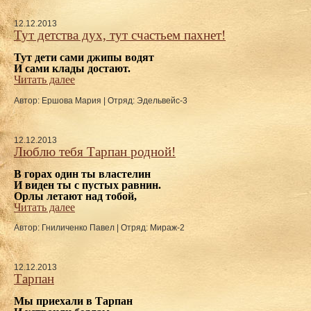
12.12.2013
Тут детства дух, тут счастьем пахнет!
Тут дети сами джипы водят
И сами клады достают.
Читать далее
Автор: Ершова Мария
|
Отряд: Эдельвейс-3
12.12.2013
Люблю тебя Тарпан родной!
В горах один ты властелин
И виден ты с пустых равнин.
Орлы летают над тобой,
Читать далее
Автор: Гниличенко Павел
|
Отряд: Мираж-2
12.12.2013
Тарпан
Мы приехали в Тарпан