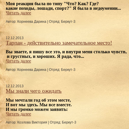
Моя реакция была по типу "Что? Как? Где? 
какие походы, лошади, спорт?" Я была в недоумении...
Читать далее
Автор: Корнеева Дарина
|
Отряд: Беркут-3
12.12.2013
Тарпан - действительно замечательное место!
Вы знаете, я пишу все это, и внутри меня 
столько чувств,
 и грустных, и хороших. Я рада, что...
Читать далее
Автор: Корнеева Дарина
|
Отряд: Беркут-3
12.12.2013
Мы знали чего ожидать
Мы мечтали год об этом месте,
И вот мы здесь. Мы все вместе.
И мы громко можем заявить:
Читать далее
Автор: Козлова Виктория
|
Отряд: Беркут-3