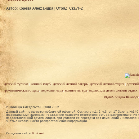
Автор: Краева Александра
|
Отряд: Скаут-2
детский туризм
|
конный клуб
|
детский летний лагерь
|
детский летний отдых
|
детский
романтический отдых
,
верховая езда
,
конные лагеря
,
отдых для детей
,
летний отдых
отдых
,
отдых на море
© «Кольцо Следопыта», 2000-2026
Данный сайт не является публичной офертой. Согласно п.1, 2, ч.3, ст. 17 Закона №
федеральными законами, гражданско-правовую ответственность за распространение т
предоставленной другим лицом, при условии ее передачи без изменений и исправлени
знать о незаконности распространения информации.
Создание сайта
illuzii.net