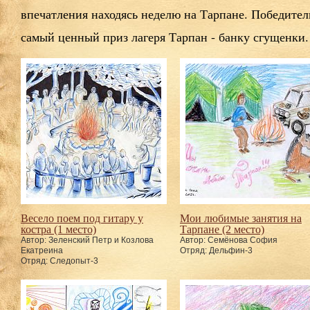
впечатления находясь неделю на Тарпане. Победите
самый ценный приз лагеря Тарпан - банку сгущенки.
Весело поем под гитару у
Мои любимые занятия на
костра (1 место)
Тарпане (2 место)
Автор: Зеленский Петр и Козлова
Автор: Семёнова София
Екатреина
Отряд: Дельфин-3
Отряд: Следопыт-3