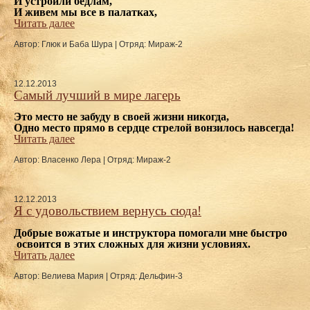
И устроили бедлам,
И живем мы все в палатках,
Читать далее
Автор: Глюк и Баба Шура
|
Отряд: Мираж-2
12.12.2013
Самый лучший в мире лагерь
Это место не забуду в своей жизни никогда,
Одно место прямо в сердце стрелой вонзилось навсегда!
Читать далее
Автор: Власенко Лера
|
Отряд: Мираж-2
12.12.2013
Я с удовольствием вернусь сюда!
Добрые вожатые и инструктора помогали мне быстро
 освоится в этих сложных для жизни условиях. 
Читать далее
Автор: Велиева Мария
|
Отряд: Дельфин-3