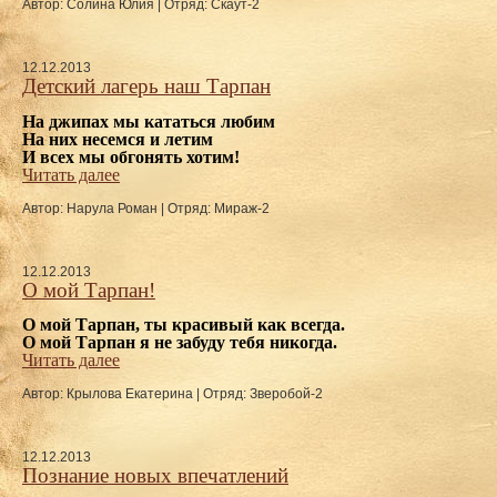
Автор: Солина Юлия
|
Отряд: Скаут-2
12.12.2013
Детский лагерь наш Тарпан
На джипах мы кататься любим
На них несемся и летим
И всех мы обгонять хотим!
Читать далее
Автор: Нарула Роман
|
Отряд: Мираж-2
12.12.2013
О мой Тарпан!
О мой Тарпан, ты красивый как всегда.
О мой Тарпан я не забуду тебя никогда.
Читать далее
Автор: Крылова Екатерина
|
Отряд: Зверобой-2
12.12.2013
Познание новых впечатлений