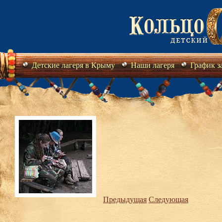
Детские лагеря в Крыму
Наши лагеря
График з
Предыдущая
Следующая