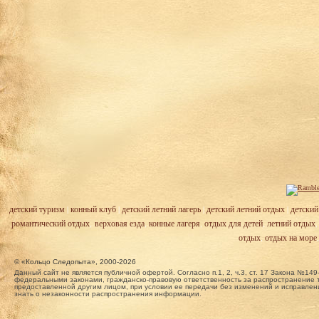
детский туризм
|
конный клуб
|
детский летний лагерь
|
детский летний отдых
|
детский
романтический отдых
,
верховая езда
,
конные лагеря
,
отдых для детей
,
летний отдых
отдых
,
отдых на море
© «Кольцо Следопыта», 2000-2026
Данный сайт не является публичной офертой. Согласно п.1, 2, ч.3, ст. 17 Закона №
федеральными законами, гражданско-правовую ответственность за распространение т
предоставленной другим лицом, при условии ее передачи без изменений и исправлени
знать о незаконности распространения информации.