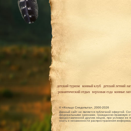
детский туризм
|
конный клуб
|
детский летний лаг
романтический отдых
,
верховая езда
,
конные лаг
© «Кольцо Следопыта», 2000-2026
Данный сайт не является публичной офертой. Сог
федеральными законами, гражданско-правовую от
предоставленной другим лицом, при условии ее п
знать о незаконности распространения информа