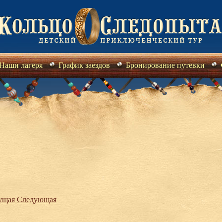
Наши лагеря
График заездов
Бронирование путевки
ущая
Следующая