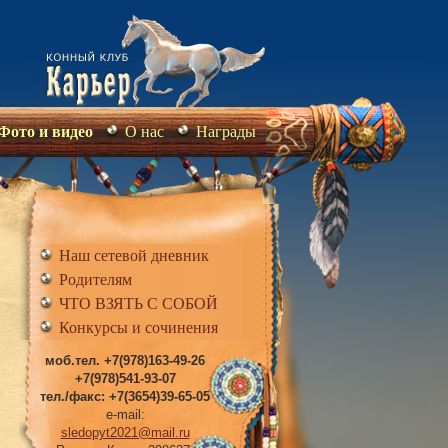
Фото и видео
О нас
Награды
Наш сетевой дневник
Родителям
ЧТО ВЗЯТЬ С СОБОЙ
Конкурсы и сочинения
моб.тел. +7(978)163-49-26
+7(978)541-93-07
тел./факс: +7(3654)39-65-05
e-mail:
sledopyt2021@mail.ru