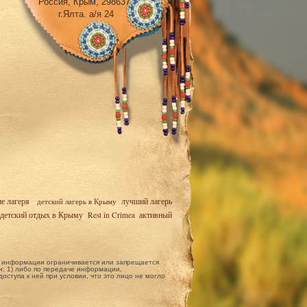
Россия, Крым, 298637,
г.Ялта. а/я 24
ие лагеря
,
детский лагерь в Крыму
,
лучший лагерь
,
детский отдых в Крыму
,
Rest in Crimea
,
активный
ой информации ограничивается или запрещается
: 1) либо по передаче информации,
ступа к ней при условии, что это лицо не могло