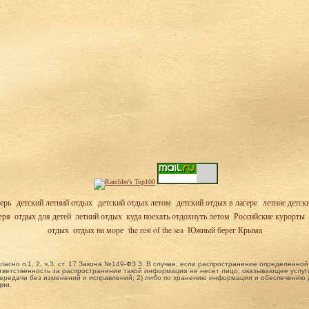
ерь
|
детский летний отдых
|
детский отдых летом
|
детский отдых в лагере
|
летние детск
еря
,
отдых для детей
,
летний отдых
,
куда поехать отдохнуть летом
,
Российские курорты
,
отдых
,
отдых на море
,
the rest of the sea
,
Южный берег Крыма
ласно п.1, 2, ч.3, ст. 17 Закона №149-ФЗ 3. В случае, если распространение определенн
ветственность за распространение такой информации не несет лицо, оказывающее услуги
ередачи без изменений и исправлений; 2) либо по хранению информации и обеспечению до
ции.