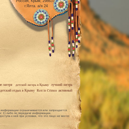
Россия, Крым, 298637,
г.Ялта. а/я 24
ие лагеря
,
детский лагерь в Крыму
,
лучший лагерь
,
детский отдых в Крыму
,
Rest in Crimea
,
активный
ой информации ограничивается или запрещается
: 1) либо по передаче информации,
ступа к ней при условии, что это лицо не могло