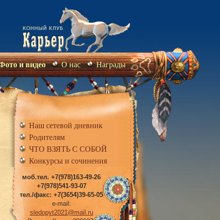
Фото и видео
О нас
Награды
Наш сетевой дневник
Родителям
ЧТО ВЗЯТЬ С СОБОЙ
Конкурсы и сочинения
моб.тел. +7(978)163-49-26
+7(978)541-93-07
тел./факс: +7(3654)39-65-05
e-mail:
sledopyt2021@mail.ru