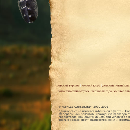
детский туризм
|
конный клуб
|
детский летний лаг
романтический отдых
,
верховая езда
,
конные лаг
© «Кольцо Следопыта», 2000-2026
Данный сайт не является публичной офертой. Сог
федеральными законами, гражданско-правовую от
предоставленной другим лицом, при условии ее п
знать о незаконности распространения информа