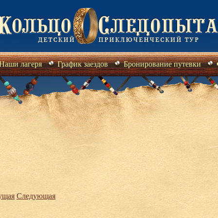
Наши лагеря
График заездов
Бронирование путевки
ущая
Следующая