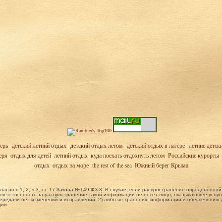
ерь
|
детский летний отдых
|
детский отдых летом
|
детский отдых в лагере
|
летние детск
еря
,
отдых для детей
,
летний отдых
,
куда поехать отдохнуть летом
,
Российские курорты
,
отдых
,
отдых на море
,
the rest of the sea
,
Южный берег Крыма
ласно п.1, 2, ч.3, ст. 17 Закона №149-ФЗ 3. В случае, если распространение определенн
ветственность за распространение такой информации не несет лицо, оказывающее услуги
ередачи без изменений и исправлений; 2) либо по хранению информации и обеспечению до
ции.