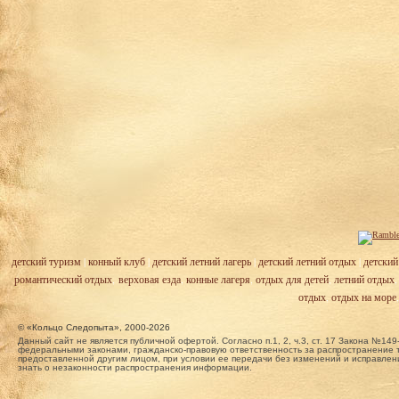
детский туризм
|
конный клуб
|
детский летний лагерь
|
детский летний отдых
|
детский
романтический отдых
,
верховая езда
,
конные лагеря
,
отдых для детей
,
летний отдых
отдых
,
отдых на море
© «Кольцо Следопыта», 2000-2026
Данный сайт не является публичной офертой. Согласно п.1, 2, ч.3, ст. 17 Закона №
федеральными законами, гражданско-правовую ответственность за распространение т
предоставленной другим лицом, при условии ее передачи без изменений и исправлени
знать о незаконности распространения информации.