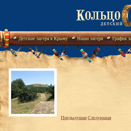
Детские лагеря в Крыму
Наши лагеря
График з
Предыдущая
Следующая