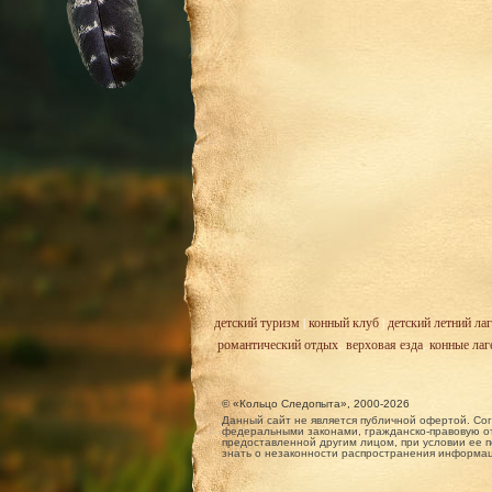
детский туризм
|
конный клуб
|
детский летний лаг
романтический отдых
,
верховая езда
,
конные лаг
© «Кольцо Следопыта», 2000-2026
Данный сайт не является публичной офертой. Сог
федеральными законами, гражданско-правовую от
предоставленной другим лицом, при условии ее п
знать о незаконности распространения информа