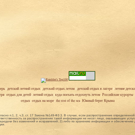
ерь
|
детский летний отдых
|
детский отдых летом
|
детский отдых в лагере
|
летние детск
еря
,
отдых для детей
,
летний отдых
,
куда поехать отдохнуть летом
,
Российские курорты
,
отдых
,
отдых на море
,
the rest of the sea
,
Южный берег Крыма
ласно п.1, 2, ч.3, ст. 17 Закона №149-ФЗ 3. В случае, если распространение определенн
ветственность за распространение такой информации не несет лицо, оказывающее услуги
ередачи без изменений и исправлений; 2) либо по хранению информации и обеспечению до
ции.