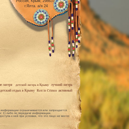
Россия, Крым, 298637,
г.Ялта. а/я 24
ие лагеря
,
детский лагерь в Крыму
,
лучший лагерь
,
детский отдых в Крыму
,
Rest in Crimea
,
активный
ой информации ограничивается или запрещается
: 1) либо по передаче информации,
ступа к ней при условии, что это лицо не могло