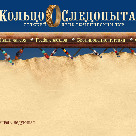
Наши лагеря
График заездов
Бронирование путевки
ущая
Следующая