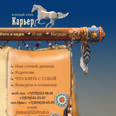
Фото и видео
О нас
Награды
Наш сетевой дневник
Родителям
ЧТО ВЗЯТЬ С СОБОЙ
Конкурсы и сочинения
моб.тел. +7(978)163-49-26
+7(978)541-93-07
тел./факс: +7(3654)39-65-05
e-mail:
sledopyt2021@mail.ru