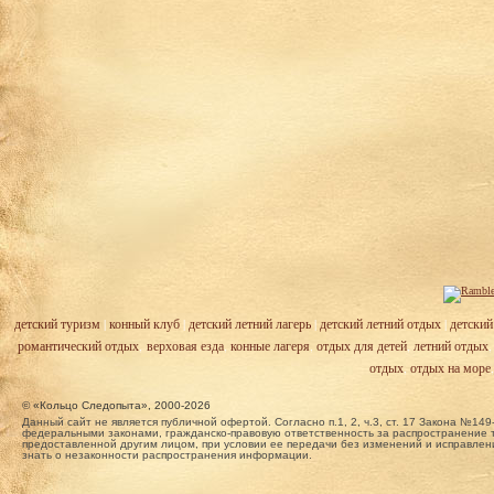
детский туризм
|
конный клуб
|
детский летний лагерь
|
детский летний отдых
|
детский
романтический отдых
,
верховая езда
,
конные лагеря
,
отдых для детей
,
летний отдых
отдых
,
отдых на море
© «Кольцо Следопыта», 2000-2026
Данный сайт не является публичной офертой. Согласно п.1, 2, ч.3, ст. 17 Закона №
федеральными законами, гражданско-правовую ответственность за распространение т
предоставленной другим лицом, при условии ее передачи без изменений и исправлени
знать о незаконности распространения информации.