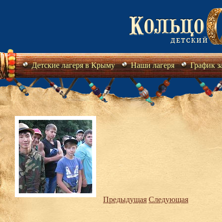
Детские лагеря в Крыму
Наши лагеря
График з
Предыдущая
Следующая