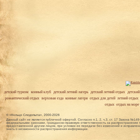
детский туризм
|
конный клуб
|
детский летний лагерь
|
детский летний отдых
|
детский
романтический отдых
,
верховая езда
,
конные лагеря
,
отдых для детей
,
летний отдых
отдых
,
отдых на море
© «Кольцо Следопыта», 2000-2026
Данный сайт не является публичной офертой. Согласно п.1, 2, ч.3, ст. 17 Закона №
федеральными законами, гражданско-правовую ответственность за распространение т
предоставленной другим лицом, при условии ее передачи без изменений и исправлени
знать о незаконности распространения информации.