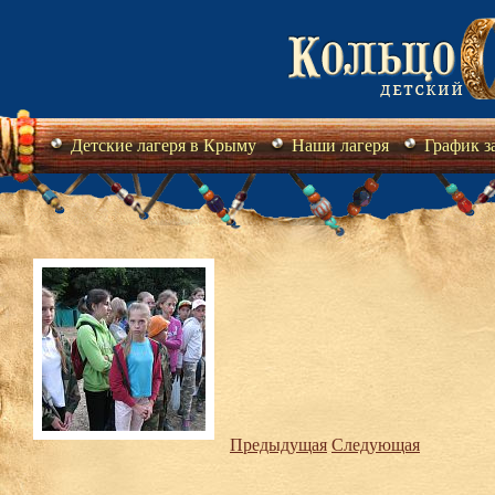
Детские лагеря в Крыму
Наши лагеря
График з
Предыдущая
Следующая