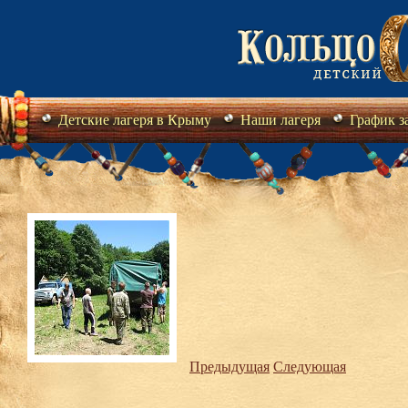
Детские лагеря в Крыму
Наши лагеря
График з
Предыдущая
Следующая