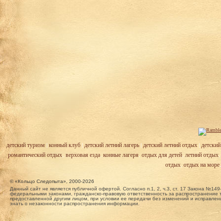
детский туризм
|
конный клуб
|
детский летний лагерь
|
детский летний отдых
|
детский
романтический отдых
,
верховая езда
,
конные лагеря
,
отдых для детей
,
летний отдых
отдых
,
отдых на море
© «Кольцо Следопыта», 2000-2026
Данный сайт не является публичной офертой. Согласно п.1, 2, ч.3, ст. 17 Закона №
федеральными законами, гражданско-правовую ответственность за распространение т
предоставленной другим лицом, при условии ее передачи без изменений и исправлени
знать о незаконности распространения информации.