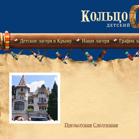
Детские лагеря в Крыму
Наши лагеря
График з
Предыдущая
Следующая