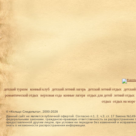
детский туризм
|
конный клуб
|
детский летний лагерь
|
детский летний отдых
|
детский
романтический отдых
,
верховая езда
,
конные лагеря
,
отдых для детей
,
летний отдых
отдых
,
отдых на море
© «Кольцо Следопыта», 2000-2026
Данный сайт не является публичной офертой. Согласно п.1, 2, ч.3, ст. 17 Закона №
федеральными законами, гражданско-правовую ответственность за распространение т
предоставленной другим лицом, при условии ее передачи без изменений и исправлени
знать о незаконности распространения информации.