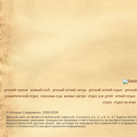
детский туризм
|
конный клуб
|
детский летний лагерь
|
детский летний отдых
|
детский
романтический отдых
,
верховая езда
,
конные лагеря
,
отдых для детей
,
летний отдых
отдых
,
отдых на море
© «Кольцо Следопыта», 2000-2026
Данный сайт не является публичной офертой. Согласно п.1, 2, ч.3, ст. 17 Закона №
федеральными законами, гражданско-правовую ответственность за распространение т
предоставленной другим лицом, при условии ее передачи без изменений и исправлени
знать о незаконности распространения информации.