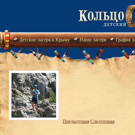
Детские лагеря в Крыму
Наши лагеря
График з
Предыдущая
Следующая