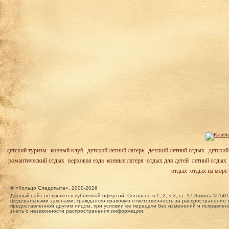
детский туризм
|
конный клуб
|
детский летний лагерь
|
детский летний отдых
|
детский
романтический отдых
,
верховая езда
,
конные лагеря
,
отдых для детей
,
летний отдых
отдых
,
отдых на море
© «Кольцо Следопыта», 2000-2026
Данный сайт не является публичной офертой. Согласно п.1, 2, ч.3, ст. 17 Закона №
федеральными законами, гражданско-правовую ответственность за распространение т
предоставленной другим лицом, при условии ее передачи без изменений и исправлени
знать о незаконности распространения информации.