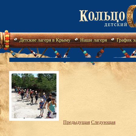
Детские лагеря в Крыму
Наши лагеря
График з
Предыдущая
Следующая