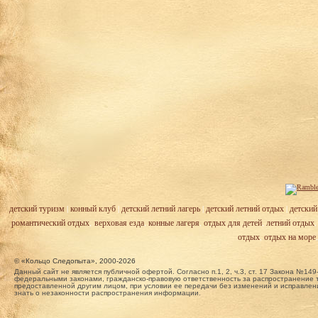
детский туризм
|
конный клуб
|
детский летний лагерь
|
детский летний отдых
|
детский
романтический отдых
,
верховая езда
,
конные лагеря
,
отдых для детей
,
летний отдых
отдых
,
отдых на море
© «Кольцо Следопыта», 2000-2026
Данный сайт не является публичной офертой. Согласно п.1, 2, ч.3, ст. 17 Закона №
федеральными законами, гражданско-правовую ответственность за распространение т
предоставленной другим лицом, при условии ее передачи без изменений и исправлени
знать о незаконности распространения информации.