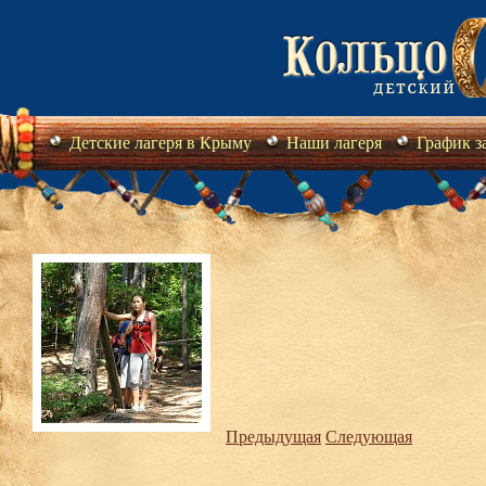
Детские лагеря в Крыму
Наши лагеря
График з
Предыдущая
Следующая