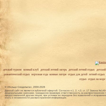
детский туризм
|
конный клуб
|
детский летний лагерь
|
детский летний отдых
|
детский
романтический отдых
,
верховая езда
,
конные лагеря
,
отдых для детей
,
летний отдых
отдых
,
отдых на море
© «Кольцо Следопыта», 2000-2026
Данный сайт не является публичной офертой. Согласно п.1, 2, ч.3, ст. 17 Закона №
федеральными законами, гражданско-правовую ответственность за распространение т
предоставленной другим лицом, при условии ее передачи без изменений и исправлени
знать о незаконности распространения информации.