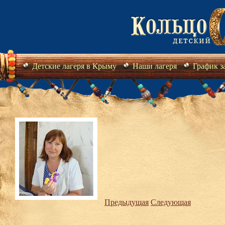
Детские лагеря в Крыму
Наши лагеря
График з
Предыдущая
Следующая