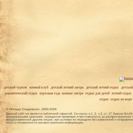
детский туризм
|
конный клуб
|
детский летний лагерь
|
детский летний отдых
|
детский
романтический отдых
,
верховая езда
,
конные лагеря
,
отдых для детей
,
летний отдых
отдых
,
отдых на море
© «Кольцо Следопыта», 2000-2026
Данный сайт не является публичной офертой. Согласно п.1, 2, ч.3, ст. 17 Закона №
федеральными законами, гражданско-правовую ответственность за распространение т
предоставленной другим лицом, при условии ее передачи без изменений и исправлени
знать о незаконности распространения информации.